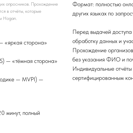
Формат: полностью онла
щих опросников. Прохождение
ся в отчёты, которые
других языках по запросу
м Hogan.
Перед выдачей доступа 
обработку данных и уча
— «яркая сторона»
Прохождение организов
без указания ФИО и поч
S) — «тёмная сторона»
Индивидуальные отчёты 
сертифицированным кон
тодике — MVPI) —
0 минут, полный