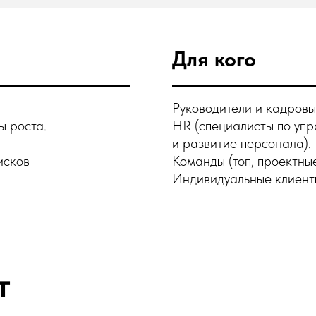
Для кого
Руководители и кадровы
ы роста.
HR (специалисты по уп
и развитие персонала).
исков
Команды (топ, проектны
Индивидуальные клиенты
т