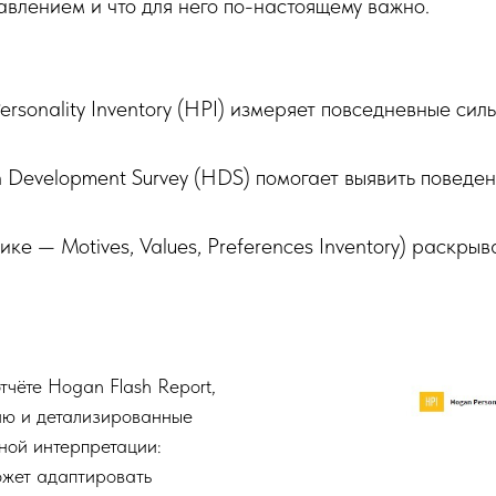
авлением и что для него по-настоящему важно.
sonality Inventory (HPI) измеряет повседневные сил
evelopment Survey (HDS) помогает выявить поведенч
ке — Motives, Values, Preferences Inventory) раскры
тчёте Hogan Flash Report,
ию и детализированные
ной интерпретации:
ожет адаптировать