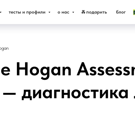
тесты и профили
о нас
Ⰶ подарить
блог
ogan
е Hogan Assess
) — диагностика