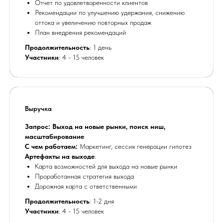
Отчет по удовлетворенности клиентов
Рекомендации по улучшению удержания, снижению
оттока и увеличению повторных продаж
План внедрения рекомендаций
Продолжительность
: 1 день
Участники
: 4 - 15 человек
Выручка
Запрос: Выход на новые рынки, поиск ниш,
масштабирование
С чем работаем:
Маркетинг, сессия генерации гипотез
Артефакты на выходе
:
ИП ЧЕРТАРИНСКАЯ Е.А.
Карта возможностей для выхода на новые рынки
ИНН: 771565122106
Проработанная стратегия выхода
ОГРНИП: 320774600370717
Дорожная карта с ответственными
© Все права защищены. 2015 - 2026 г.
При использовании материалов сайта, активная
Продолжительность
: 1-2 дня
ссылка на источник (не закрытая от индексации
для поисковых систем) обязательна.
Участники
: 4 - 15 человек
Бот в Telegram