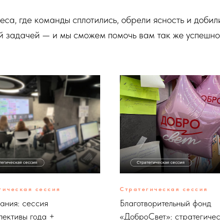
са, где команды сплотились, обрели ясность и добил
ей задачей — и мы сможем помочь вам так же успешно
гическая сессия
Стратегическая сессия
пания: сессия
Благотворительный фонд
пективы года +
«ДоброСвет»: стратегиче