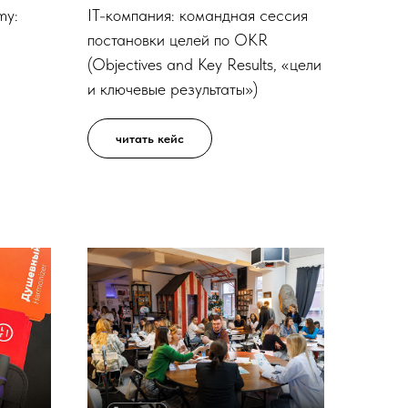
my:
IT-компания: командная сессия
постановки целей по OKR
(Objectives and Key Results, «цели
и ключевые результаты»)
читать кейс