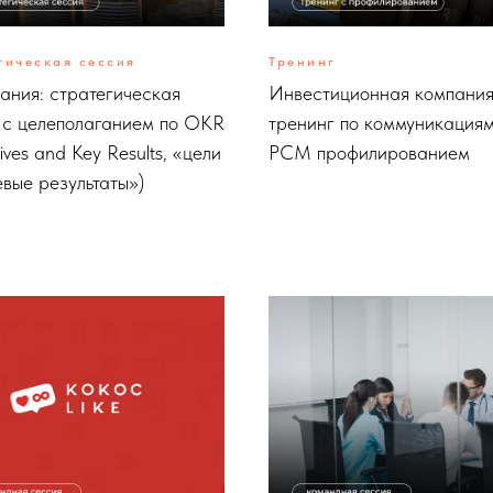
гическая сессия
Тренинг
пания: стратегическая
Инвестиционная компания
 с целеполаганием по OKR
тренинг по коммуникациям
ives and Key Results, «цели
PCM профилированием
евые результаты»)