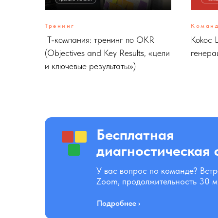
Тренинг
Команд
IT-компания: тренинг по OKR
Kokoc 
(Objectives and Key Results, «цели
генера
и ключевые результаты»)
Бесплатная
диагностическая 
У вас вопрос по команде? Встр
Zoom, продолжительность 30 м
Подробнее ›