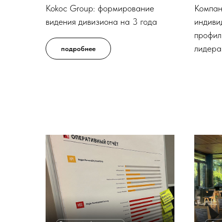
Kokoc Group: формирование
Компан
видения дивизиона на 3 года
индиви
профил
лидер
подробнее