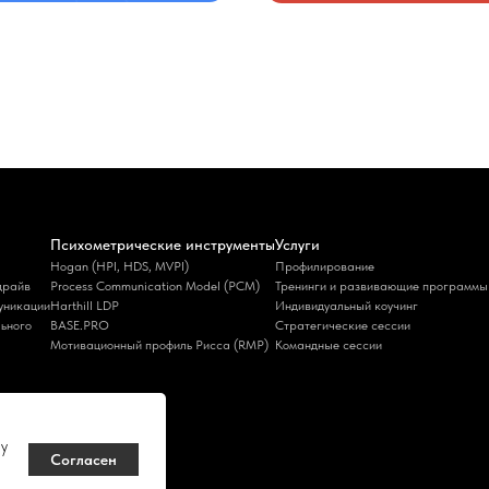
Психометрические инструменты
Услуги
Hogan (HPI, HDS, MVPI)
Профилирование
драйв
Process Communication Model (PCM)
Тренинги и развивающие программы
уникации
Harthill LDP
Индивидуальный коучинг
льного
BASE.PRO
Стратегические сессии
Мотивационный профиль Рисса (RMP)
Командные сессии
шу
Согласен