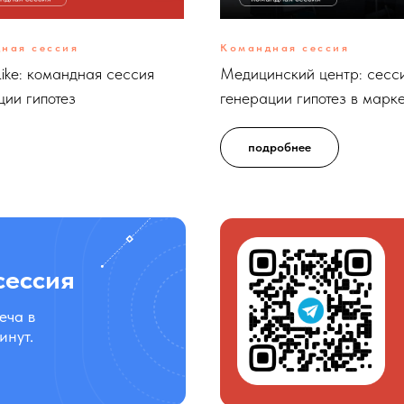
ная сессия
Командная сессия
Like: командная сессия
Медицинский центр: сесс
ции гипотез
генерации гипотез в марк
подробнее
сессия
еча в
инут.