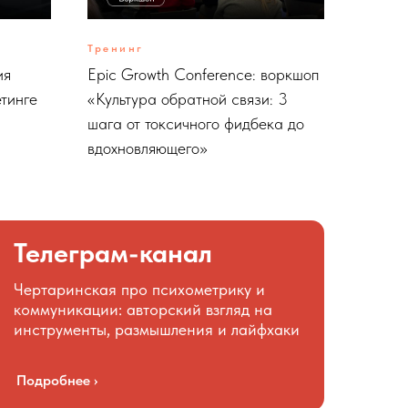
Тренинг
ия
Epic Growth Conference: воркшоп
етинге
«Культура обратной связи: 3
шага от токсичного фидбека до
вдохновляющего»
Телеграм-канал
Чертаринская про психометрику и
коммуникации: авторский взгляд на
инструменты, размышления и лайфхаки
Подробнее ›