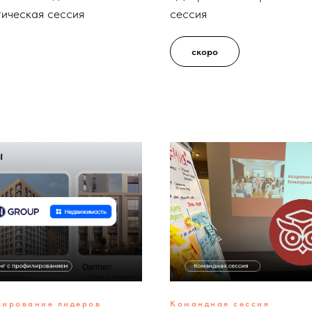
гическая сессия
сессия
скоро
ирование лидеров
Командная сессия