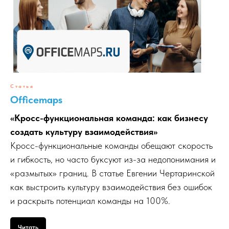
ИП ЧЕРТАРИНСКАЯ Е.А.
ИНН: 771565122106
ОГРНИП: 320774600370717
© Все права защищены. 2015 - 2026 г.
При использовании материалов сайта, активная
ссылка на источник (не закрытая от индексации
для поисковых систем) обязательна.
Статья
Бот в Telegram
Officemaps
Правовые документы
Политика в отношении ПД
«Кросс-функциональная команда: как бизнесу
Публичная оферта
Согласие на обработку ПД
создать культуру взаимодействия»
Согласие на рекламную рассылку
Правила подарочные сертификаты
Кросс-функциональные команды обещают скорость
Карта сайта
Основные разделы
и гибкость, но часто буксуют из-за недопонимания и
Узнать свои сильные стороны
«размытых» границ. В статье Евгении Чертаринской
Понять мотивацию и вернуть драйв
Научиться эффективной
как выстроить культуру взаимодействия без ошибок
коммуникации
и раскрыть потенциал команды на 100%.
Узнать свой уровень вертикального
развития
Евгения Чертаринская
Читать