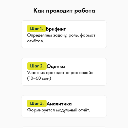
Как проходит работа
Брифинг
Шаг 1.
Определяем задачу, роль, формат
отчётов.
Оценка
Шаг 2.
Участник проходит опрос онлайн
ИП ЧЕРТАРИНСКАЯ Е.А.
(10–60 мин)
ИНН: 771565122106
ОГРНИП: 320774600370717
© Все права защищены. 2015 - 2026 г.
При использовании материалов сайта, активная
ссылка на источник (не закрытая от индексации
для поисковых систем) обязательна.
Аналитика
Шаг 3.
Бот в Telegram
Формируется модульный отчёт.
Правовые документы
Политика в отношении ПД
Публичная оферта
Согласие на обработку ПД