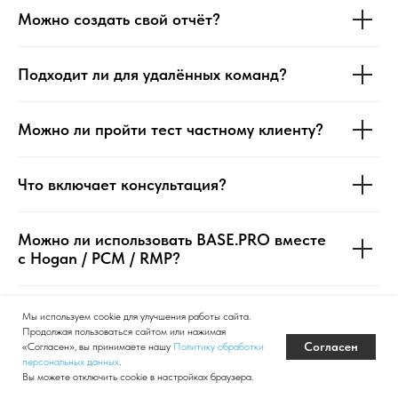
Можно создать свой отчёт?
Подходит ли для удалённых команд?
Можно ли пройти тест частному клиенту?
Что включает консультация?
Можно ли использовать BASE.PRO вместе
с Hogan / PCM / RMP?
Что делать, если сотрудник пытается
Мы используем cookie для улучшения работы сайта.
«обмануть» тест?
Продолжая пользоваться сайтом или нажимая
Согласен
«Согласен», вы принимаете нашу
Политику обработки
персональных данных
.
Вы можете отключить cookie в настройках браузера.
Работает ли инструмент для массовых