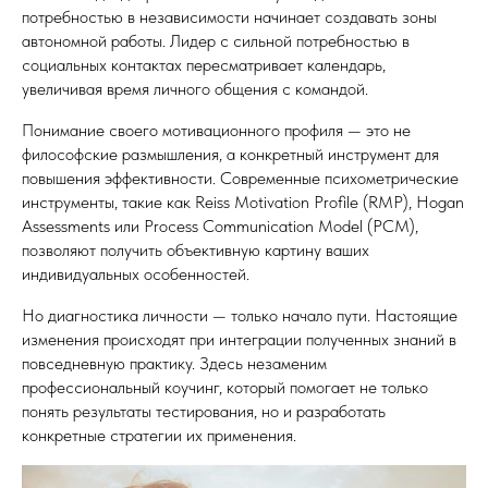
ИНН: 771565122106
потребностью в независимости начинает создавать зоны
ОГРНИП: 320774600370717
автономной работы. Лидер с сильной потребностью в
© Все права защищены. 2015 - 2026 г.
При использовании материалов сайта, активная
социальных контактах пересматривает календарь,
ссылка на источник (не закрытая от индексации
увеличивая время личного общения с командой.
для поисковых систем) обязательна.
Бот в Telegram
Понимание своего мотивационного профиля — это не
Правовые документы
философские размышления, а конкретный инструмент для
Политика в отношении ПД
повышения эффективности. Современные психометрические
Публичная оферта
Согласие на обработку ПД
инструменты, такие как Reiss Motivation Profile (RMP), Hogan
Согласие на рекламную рассылку
Assessments или Process Communication Model (PCM),
Правила подарочные сертификаты
Карта сайта
позволяют получить объективную картину ваших
Основные разделы
индивидуальных особенностей.
Узнать свои сильные стороны
Понять мотивацию и вернуть драйв
Но диагностика личности — только начало пути. Настоящие
Научиться эффективной
изменения происходят при интеграции полученных знаний в
коммуникации
повседневную практику. Здесь незаменим
Узнать свой уровень вертикального
развития
профессиональный коучинг, который помогает не только
Евгения Чертаринская
понять результаты тестирования, но и разработать
Бизнесу и командам
конкретные стратегии их применения.
Подарочный сертификат
Психометрические инструменты
Hogan (HPI, HDS, MVPI)