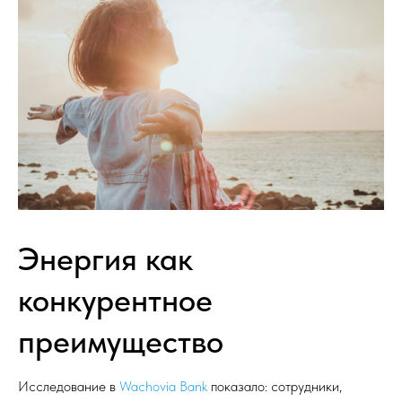
Process Communication Model (PCM)
Harthill LDP
BASE.PRO
Мотивационный профиль Рисса (RMP)
Услуги
Профилирование
Тренинги и развивающие программы
Индивидуальный коучинг
Стратегические сессии
Командные сессии
Энергия как
конкурентное
преимущество
Исследование в
Wachovia Bank
показало: сотрудники,