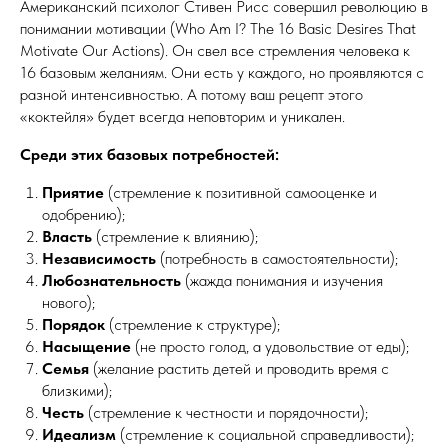
Американский психолог Стивен Рисс совершил революцию в
понимании мотивации (Who Am I? The 16 Basic Desires That
Motivate Our Actions). Он свел все стремления человека к
16 базовым желаниям. Они есть у каждого, но проявляются с
разной интенсивностью. А потому ваш рецепт этого
«коктейля» будет всегда неповторим и уникален.
Среди этих базовых потребностей:
Приятие
(стремление к позитивной самооценке и
одобрению);
Власть
(стремление к влиянию);
Независимость
(потребность в самостоятельности);
Любознательность
(жажда понимания и изучения
нового);
Порядок
(стремление к структуре);
Насыщение
(не просто голод, а удовольствие от еды);
Семья
(желание растить детей и проводить время с
близкими);
Честь
(стремление к честности и порядочности);
Идеализм
(стремление к социальной справедливости);