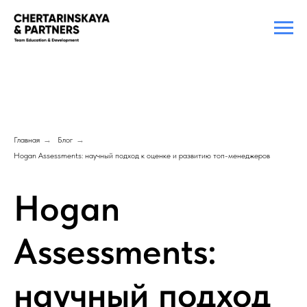
Главная
→
Блог
→
Hogan Assessments: научный подход к оценке и развитию топ-менеджеров
Hogan
Assessments:
научный подход