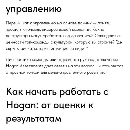
управлению
Первый шаг к управлению на основе данных — понять
профиль ключевых лидеров вашей компании. Какие
деструкторы могут сработать под давлением? Совпадают ли
ценности топ-команды с культурой, которую вы строите? Где
скрыты риски, которые интуиция не видит?
Диагностика команды или отдельного руководителя через
Hogan Assessments дает ответы на эти вопросы и становится
ИП ЧЕРТАРИНСКАЯ Е.А.
отправной точкой для целенаправленного развития.
ИНН: 771565122106
ОГРНИП: 320774600370717
© Все права защищены. 2015 - 2026 г.
При использовании материалов сайта, активная
Как начать работать с
ссылка на источник (не закрытая от индексации
для поисковых систем) обязательна.
Hogan: от оценки к
Бот в Telegram
Правовые документы
результатам
Политика в отношении ПД
Публичная оферта
Согласие на обработку ПД
Согласие на рекламную рассылку