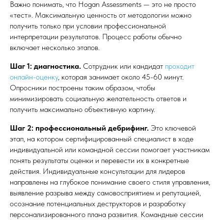
Правила подарочные сертификаты
Важно понимать, что Hogan Assessments — это не просто
Карта сайта
«тест». Максимальную ценность от методологии можно
Основные разделы
получить только при условии профессиональной
Узнать свои сильные стороны
Понять мотивацию и вернуть драйв
интерпретации результатов. Процесс работы обычно
Научиться эффективной
включает несколько этапов.
коммуникации
Узнать свой уровень вертикального
Шаг 1: диагностика.
Сотрудник или кандидат
проходит
развития
онлайн-оценку
, которая занимает около 45-60 минут.
Евгения Чертаринская
Опросники построены таким образом, чтобы
Бизнесу и командам
минимизировать социальную желательность ответов и
Подарочный сертификат
Психометрические инструменты
получить максимально объективную картину.
Hogan (HPI, HDS, MVPI)
Process Communication Model (PCM)
Шаг 2: профессиональный дебрифинг.
Это ключевой
Harthill LDP
этап, на котором сертифицированный специалист в ходе
BASE.PRO
индивидуальной или командной сессии помогает участникам
Мотивационный профиль Рисса (RMP)
понять результаты оценки и перевести их в конкретные
Услуги
действия. Индивидуальные консультации для лидеров
Профилирование
Тренинги и развивающие программы
направлены на глубокое понимание своего стиля управления,
Индивидуальный коучинг
выявление разрыва между самовосприятием и репутацией,
Стратегические сессии
осознание потенциальных деструкторов и разработку
Командные сессии
персонализированного плана развития. Командные сессии