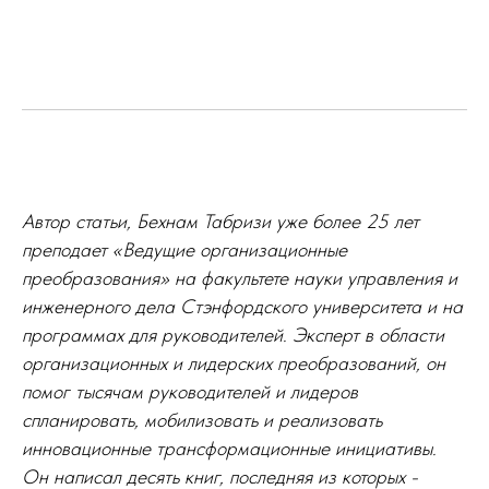
Понять мотивацию и вернуть драйв
Научиться эффективной
коммуникации
Узнать свой уровень вертикального
развития
Евгения Чертаринская
Бизнесу и командам
Подарочный сертификат
Психометрические инструменты
Hogan (HPI, HDS, MVPI)
Process Communication Model (PCM)
Автор статьи, Бехнам Табризи уже более 25 лет
Harthill LDP
преподает «Ведущие организационные
BASE.PRO
преобразования» на факультете науки управления и
Мотивационный профиль Рисса (RMP)
Услуги
инженерного дела Стэнфордского университета и на
Профилирование
программах для руководителей. Эксперт в области
Тренинги и развивающие программы
Индивидуальный коучинг
организационных и лидерских преобразований, он
Стратегические сессии
помог тысячам руководителей и лидеров
Командные сессии
спланировать, мобилизовать и реализовать
инновационные трансформационные инициативы.
Он написал десять книг, последняя из которых -