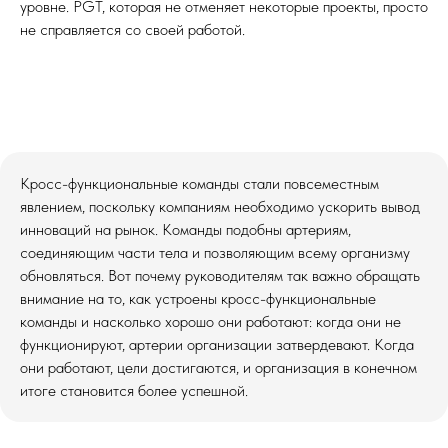
уровне. PGT, которая не отменяет некоторые проекты, просто
не справляется со своей работой.
Кросс-функциональные команды стали повсеместным
ИП ЧЕРТАРИНСКАЯ Е.А.
ИНН: 771565122106
явлением, поскольку компаниям необходимо ускорить вывод
ОГРНИП: 320774600370717
© Все права защищены. 2015 - 2026 г.
инноваций на рынок. Команды подобны артериям,
При использовании материалов сайта, активная
соединяющим части тела и позволяющим всему организму
ссылка на источник (не закрытая от индексации
для поисковых систем) обязательна.
обновляться. Вот почему руководителям так важно обращать
внимание на то, как устроены кросс-функциональные
Бот в Telegram
Правовые документы
команды и насколько хорошо они работают: когда они не
Политика в отношении ПД
функционируют, артерии организации затвердевают. Когда
Публичная оферта
Согласие на обработку ПД
они работают, цели достигаются, и организация в конечном
Согласие на рекламную рассылку
итоге становится более успешной.
Правила подарочные сертификаты
Карта сайта
Основные разделы
Узнать свои сильные стороны